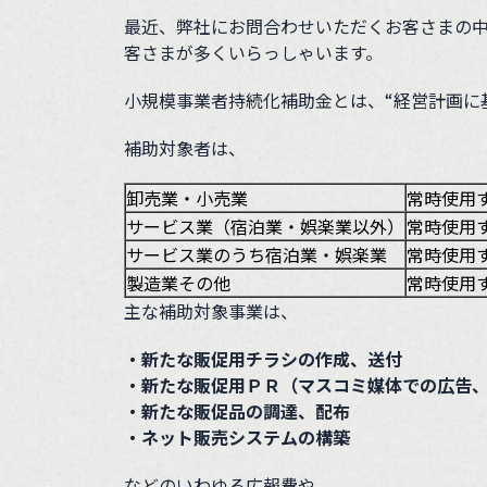
最近、弊社にお問合わせいただくお客さまの
客さまが多くいらっしゃいます。
小規模事業者持続化補助金とは、“経営計画に基
補助対象者は、
卸売業・小売業
常時使用
サービス業（宿泊業・娯楽業以外）
常時使用
サービス業のうち宿泊業・娯楽業
常時使用
製造業その他
常時使用
主な補助対象事業は、
・新たな販促用チラシの作成、送付
・新たな販促用ＰＲ（マスコミ媒体での広告
・新たな販促品の調達、配布
・ネット販売システムの構築
などのいわゆる広報費や、