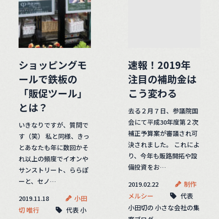
ショッピングモ
速報！2019年
ールで鉄板の
注目の補助金は
「販促ツール」
こう変わる
とは？
去る２月７日、参議院国
会にて平成30年度第２次
いきなりですが、質問で
補正予算案が審議され可
す（笑） 私と同様、きっ
決されました。 これによ
とあなたも年に数回かそ
り、今年も販路開拓や設
れ以上の頻度でイオンや
備投資をお…
サンストリート、ららぽ
ーと、セノ…
2019.02.22
制作
メルシー
代表
2019.11.18
小田
小田切の 小さな会社の集
切 唯行
代表 小