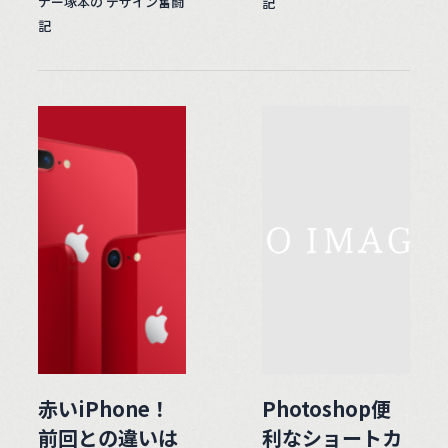
ナー塚本の デザイン奮闘
記
記
赤いiPhone！
Photoshop便
前回との違いは
利なショートカ