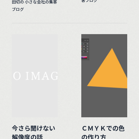
客ブログ
田切の 小さな会社の集客
ブログ
今さら聞けない
ＣＭＹＫでの色
解像度の話
の作り方