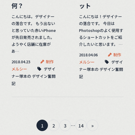
何？
ット
こんにちは。デザイナー
こんにちは！デザイナー
の落合です。 もう出ない
の落合です。 今日は
と思っていた赤いiPhone
Photoshopのよく使用す
が先日発売されました。
るショートカットをご紹
ようやく店舗に在庫が
介したいと思います。 …
あ…
2018.04.06
制作
2018.04.23
制作
メルシー
デザイ
メルシー
デザイ
ナー塚本の デザイン奮闘
ナー塚本の デザイン奮闘
記
記
1
2
3
…
14
»