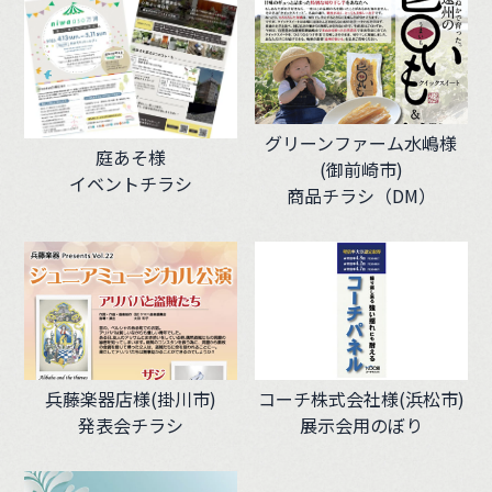
グリーンファーム水嶋様
庭あそ様
(御前崎市)
イベントチラシ
商品チラシ（DM）
兵藤楽器店様(掛川市)
コーチ株式会社様(浜松市)
発表会チラシ
展示会用のぼり