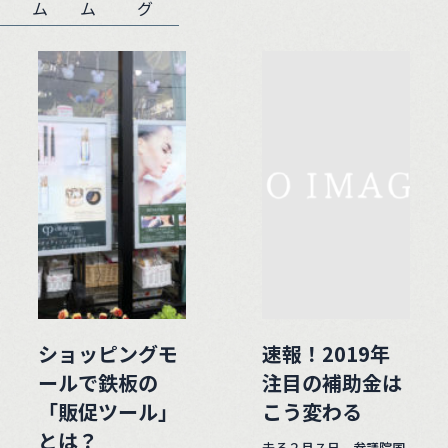
ム
ム
グ
ショッピングモ
速報！2019年
ールで鉄板の
注目の補助金は
「販促ツール」
こう変わる
とは？
去る２月７日、参議院国