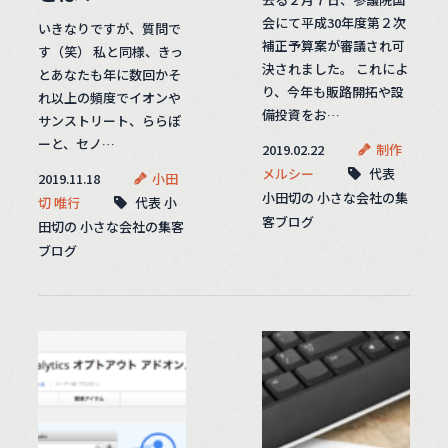
会にて平成30年度第２次
いきなりですが、質問で
補正予算案が審議され可
す（笑） 私と同様、きっ
決されました。 これによ
とあなたも年に数回かそ
り、今年も販路開拓や設
れ以上の頻度でイオンや
備投資をお…
サンストリート、ららぽ
ーと、セノ…
2019.02.22
制作
メルシー
代表
2019.11.18
小田
小田切の 小さな会社の集
切 唯行
代表 小
客ブログ
田切の 小さな会社の集客
ブログ