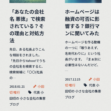
「あなたの会社
ホームページは
名 悪徳」で検索
融資の可否に影
されている？そ
響する？銀行マ
の理由と対処方
ンに聞いてみた
法
ホームページを作る動機
の一つに『取りあえず、
先日、ある社長よりこん
名刺代わりに』という社
な相談をされました。
長がいます。 『まぁ別に
「先日からYahoo!でうち
必要性はないんだけど、
の会社名を検索すると、
…
検索候補に「〇〇(社長
の…
2017.12.15
小田
切 唯行
代表 小
2018.01.21
小田
田切の 小さな会社の集客
切 唯行
代表 小
ブログ
田切の 小さな会社の集客
ブログ