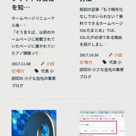
を知…
前回の記事『もう暗号化
なしではいられない？無
ホームページリニューア
料でできるホームページ
ル後･･･
SSL化まとめ』では、
『そう言えば、以前のホ
SSL化が必須である理由
ームページに掲載されて
を紹介しまし…
いたページに書かれてい
たアノ情報って…
2017.10.30
小田
切 唯行
代表 小
2017.11.08
小田
田切の 小さな会社の集客
切 唯行
代表 小
ブログ
田切の 小さな会社の集客
ブログ