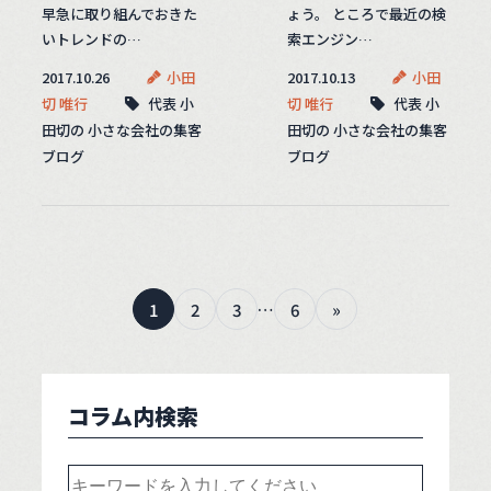
早急に取り組んでおきた
ょう。 ところで最近の検
いトレンドの…
索エンジン…
2017.10.26
小田
2017.10.13
小田
切 唯行
代表 小
切 唯行
代表 小
田切の 小さな会社の集客
田切の 小さな会社の集客
ブログ
ブログ
1
2
3
…
6
»
コラム内検索