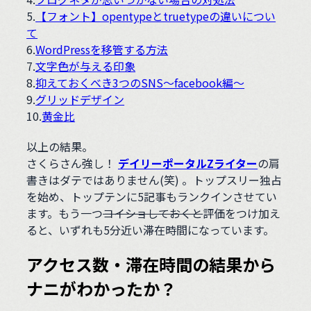
5.
【フォント】opentypeとtruetypeの違いについ
て
6.
WordPressを移管する方法
7.
文字色が与える印象
8.
抑えておくべき3つのSNS～facebook編～
9.
グリッドデザイン
10.
黄金比
以上の結果。
さくらさん強し！
デイリーポータルZライター
の肩
書きはダテではありません(笑) 。トップスリー独占
を始め、トップテンに5記事もランクインさせてい
ます。もう一つ
ヨイショしておくと
評価をつけ加え
ると、いずれも5分近い滞在時間になっています。
アクセス数・滞在時間の結果から
ナニがわかったか？