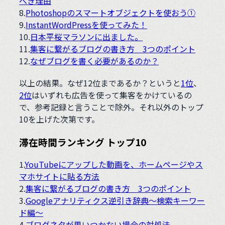
べき理由
8.
Photoshopのスマートオブジェクトを使おう①
9.
InstantWordPressを使ってみた！
10.
日本平桜マラソンに出ました。
11.
集客に繋がるブログの書き方 3つのポイント
12.
なぜブログを書く必要があるのか？
以上の結果。なぜ12位まであるか？というと
1位
、
2位
はいずれも広告を使って集客をかけているの
で、参考記録と言うことで除外。それ以外のトップ
10を上げた次第です。
滞在時間ランキング トップ10
1.
YouTubeにアップした動画を、ホームページやス
マホサイトに貼る方法
2.
集客に繋がるブログの書き方 3つのポイント
3.
Googleアナリティクス逆引き辞典～検索キーワー
ド編～
4.
ブログネタが思いつかない場合の対処法