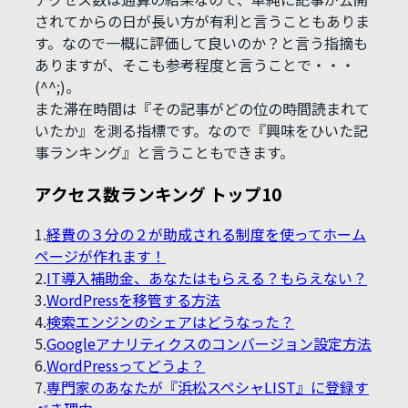
されてからの日が長い方が有利と言うこともありま
す。なので一概に評価して良いのか？と言う指摘も
ありますが、そこも参考程度と言うことで・・・
(^^;)。
また滞在時間は『その記事がどの位の時間読まれて
いたか』を測る指標です。なので『興味をひいた記
事ランキング』と言うこともできます。
アクセス数ランキング トップ10
1.
経費の３分の２が助成される制度を使ってホーム
ページが作れます！
2.
IT導入補助金、あなたはもらえる？もらえない？
3.
WordPressを移管する方法
4.
検索エンジンのシェアはどうなった？
5.
Googleアナリティクスのコンバージョン設定方法
6.
WordPressってどうよ？
7.
専門家のあなたが『浜松スペシャLIST』に登録す