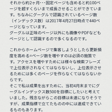
それから約2ヶ月･･･固定ページも含めると約100ペ
ージを超すくらいまで成長させることができていま
す。ちなみにグーグルで認識されているページ数
（インデックス数）は2017年4月27日時点で440ペ
ージとなっています。
グーグルは正味のページ以外にも画像やPDFなども
ページとして認識するので多くなるのです。
これからホームページで集客しようとしたら更新頻
度を高める=ページ数を増やすのは必須の施策で
す。アクセスを増やすためには様々な検索フレーズ
で上位表示されなくてはならないし、上位表示させ
るためには多くのページを作らなくてはならないか
らです。
そこで私は成果を出すために、当初4月末までにグ
ーグルインデックス数500を目標にしたいと考えて
いました。残念ながらこの目標は未達になりそうで
すが、成果指標で立てたものの中には達成できてい
るものもあります。