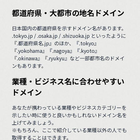
都道府県・大都市の地名ドメイン
日本国内の都道府県を示すドメイン名があります。
.tokyo.jp / .osaka.jp / .shizuoka.jp といったように
『.都道府県名.jp』のほか、『.tokyo』
『.yokohama』『.nagoya』『.kyoto』
『.okinawa』『.ryukyu』など一部都市名のドメイ
ンもあります。
業種・ビジネス名に合わせやすい
ドメイン
あなたが携わっている業種やビジネスカテゴリーを
示したい時に使うと良いかもしれないドメイン名を
上げてみましょう。
※もちろん、ここで紹介している業種以外の人でも
取得することはできます。