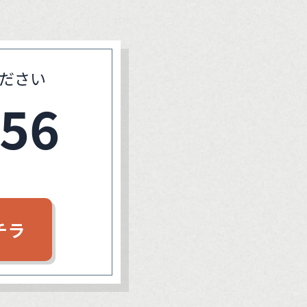
ださい
756
チラ