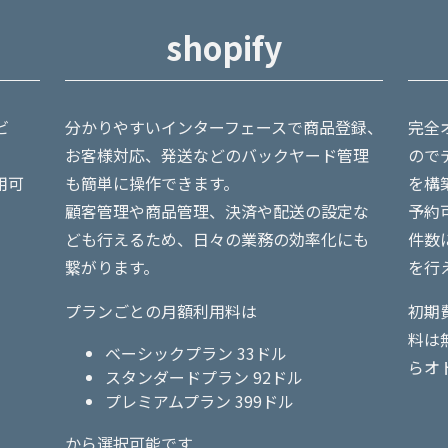
shopify
ビ
分かりやすいインターフェースで商品登録、
完全
お客様対応、発送などのバックヤード管理
ので
用可
も簡単に操作できます。
を構
顧客管理や商品管理、決済や配送の設定な
予約
ども行えるため、日々の業務の効率化にも
件数
繋がります。
を行
プランごとの月額利用料は
初期
料は
ベーシックプラン 33ドル
らオ
スタンダードプラン 92ドル
プレミアムプラン 399ドル
から選択可能です