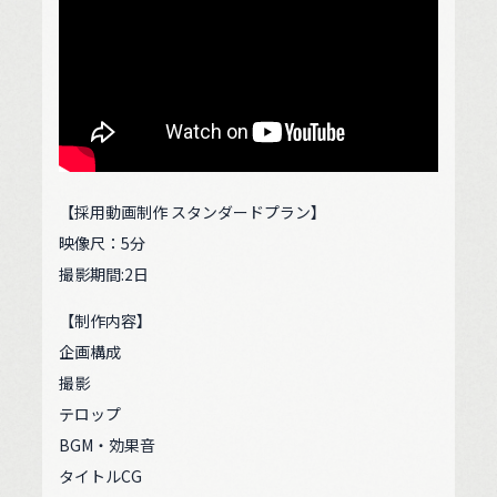
【採用動画制作 スタンダードプラン】
映像尺：5分
撮影期間:2日
【制作内容】
企画構成
撮影
テロップ
BGM・効果音
タイトルCG