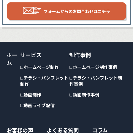
フォームからの
お問合わせはコチラ
ホー
サービス
制作事例
ム
ホームページ制作
ホームページ制作事例
チラシ・パンフレット
チラシ・パンフレット制
制作
作事例
動画制作
動画制作事例
動画ライブ配信
お客様の声
よくある質問
コラム