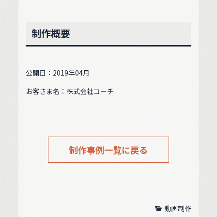
制作概要
公開日：2019年04月
お客さま名：株式会社コーチ
制作事例一覧に戻る
動画制作