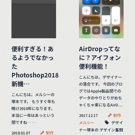
便利すぎる！あ
AirDropってな
るようでなかっ
に？アイフォン
た
便利機能！
Photoshop2018
こんにちは。デザイナー
新機…
の落合です。 今回のブロ
グではApple製品間での
こんにちは。メルシーの
データのやりとりがめち
塚本です。 もうすぐ年も
ゃくちゃ楽になるAirD…
明け2018年になります。
本当に一年はあっという
2017.12.17
制作
間ですね… …
メルシー
デザイ
ナー塚本の デザイン奮闘
2018.01.07
制作