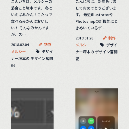
こんいちは。メルシーの
こんにちは。新年あけま
落合こと塚本です。 冬と
しておめでとうございま
いえばみかん！こたつで
す。 最近illustratorや
食べるみかんはおいし
Photoshopの新機能にと
い！ そんなみかんです
きめいているデ…
が、ス…
2018.01.28
制作
2018.02.04
制作
メルシー
デザイ
メルシー
デザイ
ナー塚本の デザイン奮闘
ナー塚本の デザイン奮闘
記
記