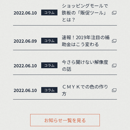
ショッピングモールで
鉄板の「販促ツール」
2022.06.10
コラム
とは？
速報！2019年注目の補
2022.06.09
コラム
助金はこう変わる
今さら聞けない解像度
2022.06.10
コラム
の話
ＣＭＹＫでの色の作り
2022.06.10
コラム
方
お知らせ一覧を見る