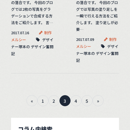
の落合です。 今回のブロ
の落合です。 今回のブロ
グでは2枚の写真をグラ
グでは写真の塗り足しを
デーションで合成する方
一瞬で行える方法をご紹
法をご紹介します。 言…
介します。 塗り足しが必
要…
2017.07.16
制作
2017.07.09
制作
メルシー
デザイ
メルシー
デザイ
ナー塚本の デザイン奮闘
ナー塚本の デザイン奮闘
記
記
«
1
2
3
4
5
»
コラム内検索