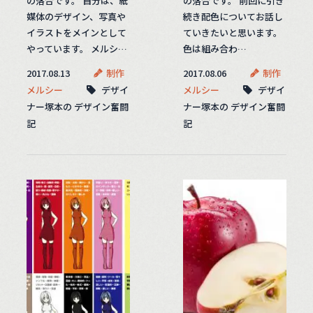
の落合です。 自分は、紙
の落合です。 前回に引き
媒体のデザイン、写真や
続き配色についてお話し
イラストをメインとして
ていきたいと思います。
やっています。 メルシ…
色は組み合わ…
2017.08.13
制作
2017.08.06
制作
メルシー
デザイ
メルシー
デザイ
ナー塚本の デザイン奮闘
ナー塚本の デザイン奮闘
記
記