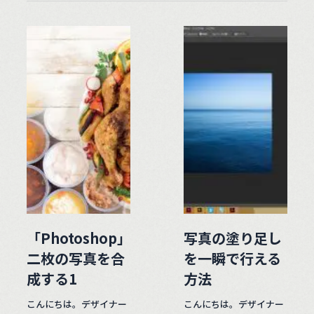
「Photoshop」
写真の塗り足し
二枚の写真を合
を一瞬で行える
成する1
方法
こんにちは。デザイナー
こんにちは。デザイナー