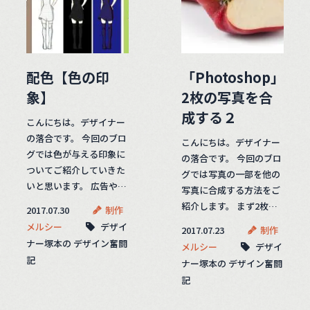
配色【色の印
「Photoshop」
象】
2枚の写真を合
成する２
こんにちは。デザイナー
の落合です。 今回のブロ
こんにちは。デザイナー
グでは色が与える印象に
の落合です。 今回のブロ
ついてご紹介していきた
グでは写真の一部を他の
いと思います。 広告や…
写真に合成する方法をご
紹介します。 まず2枚…
2017.07.30
制作
メルシー
デザイ
2017.07.23
制作
ナー塚本の デザイン奮闘
メルシー
デザイ
記
ナー塚本の デザイン奮闘
記